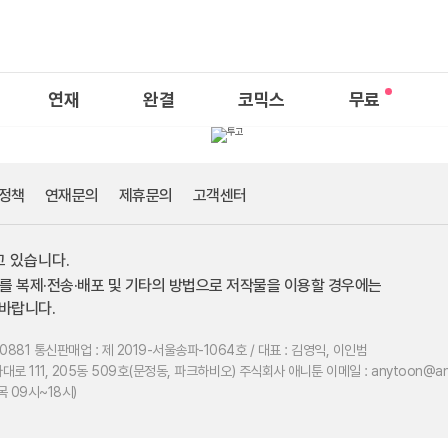
연재
완결
코믹스
무료
정책
연재문의
제휴문의
고객센터
 있습니다.
를 복제·전송·배포 및 기타의 방법으로 저작물을 이용할 경우에는
바랍니다.
0881
통신판매업 : 제 2019-서울송파-1064호 / 대표 : 김영익, 이인범
대로 111, 205동 509호(문정동, 파크하비오) 주식회사 애니툰
이메일 : anytoon@an
목 09시~18시)