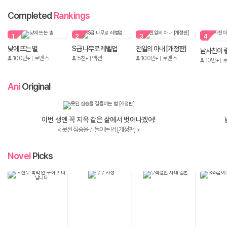
Completed
Rankings
1
2
3
4
낮에 뜨는 별
S급 나무로 레벨업
천일의 아내 [개정판]
100만+
로맨스
5천+
액션
100만+
로맨스
10만+
Ani
Original
이번 생엔 꼭 지옥 같은 삶에서 벗어나겠어!
< 못된 짐승을 길들이는 법 [개정판] >
Novel
Picks