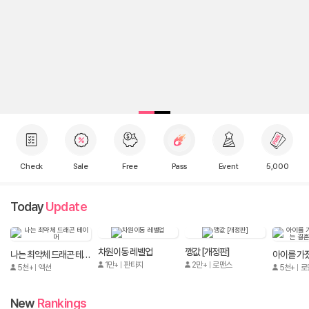
Check
Sale
Free
Pass
Event
5,000
Today
Update
차원이동 레벨업
깽값 [개정판]
나는 최약체 드래곤 테이머
1만+
판타지
2만+
로맨스
5천+
액션
5천+
로
New
Rankings