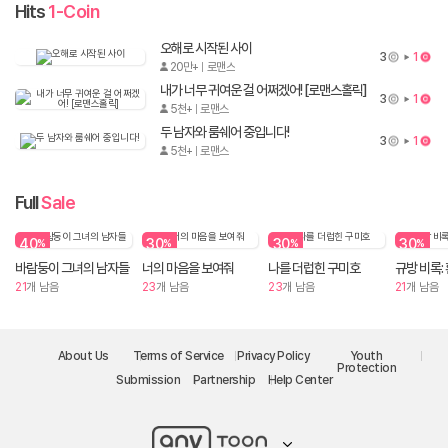
Hits
1-Coin
오해로 시작된 사이
3
1
20만+
로맨스
내가 너무 귀여운 걸 어쩌겠어! [로맨스홀릭]
3
1
5천+
로맨스
두 남자와 룸쉐어 중입니다!
3
1
5천+
로맨스
Full
Sale
40
30
30
30
%
%
%
%
바람둥이 그녀의 남자들
너의 마음을 보여줘
나를 더럽힌 구미호
21
개 남음
23
개 남음
23
개 남음
21
개 남음
2
/
14
About Us
Terms of Service
Privacy Policy
Youth
Protection
Submission
Partnership
Help Center