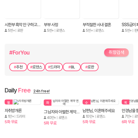
시한부 흑막 안 구하고 떠납니다
부부 사정
부적절한 사내 결혼
5천+
로판
5천+
로맨스
5천+
로맨스
5천+
판
#ForYou
취향검색
#
추천
#
로맨스
#
드라마
#
BL
#
로판
Daily
Free
24h free!
월
화
수
목
자취방개론
남편님, 이혼해주세요
안경남을 
그 남자와 아찔한 계약 연애
1만+
드라마
10만+
로맨스
7만+
로
40만+
로맨스
5화 무료
5화 무료
6화 무료
5화 무료