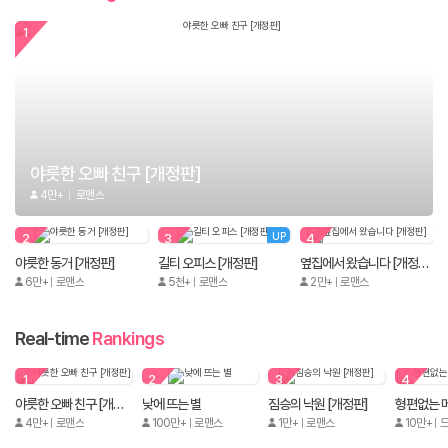
1
야릇한 오빠 친구 [개정판]
4만+
로맨스
2
3
UP
4
야릇한 동거 [개정판]
길티 오피스 [개정판]
옆집에서 왔습니다 [개정판]
6만+
로맨스
5천+
로맨스
2만+
로맨스
Real-time
Rankings
1
2
3
4
야릇한 오빠 친구 [개정판]
낮에 뜨는 별
짐승의 낙원 [개정판]
4만+
로맨스
100만+
로맨스
1만+
로맨스
10만+