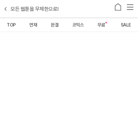
로그인
모든 웹툰을 무제한으로!
웹툰
소설
라운지
TOP
연재
완결
코믹스
무료
SALE