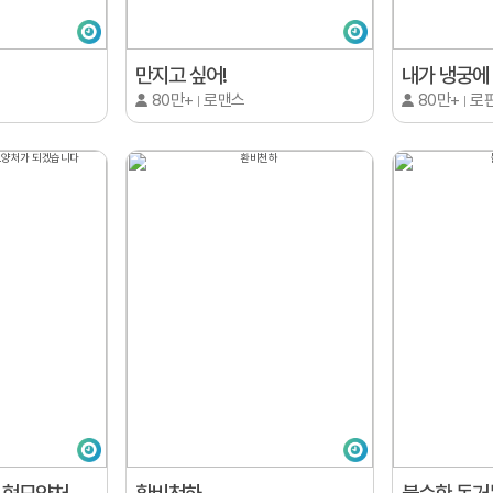
만지고 싶어!
내가 냉궁에 
80만+
로맨스
80만+
로