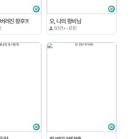
버려진 황후?!
오, 나의 황비님
판
50만+
로판