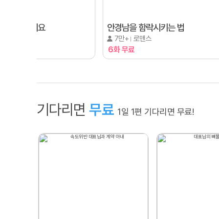
, 이혼해주세요
안경남을 함락시키는 법
로맨스
7만+
로맨스
료
6화 무료
기다리면
무료
1일 1편 기다리면 무료!