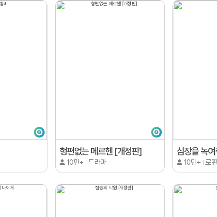
형편없는 메르헨 [개정판]
심장을 녹여
10만+
드라마
10만+
로