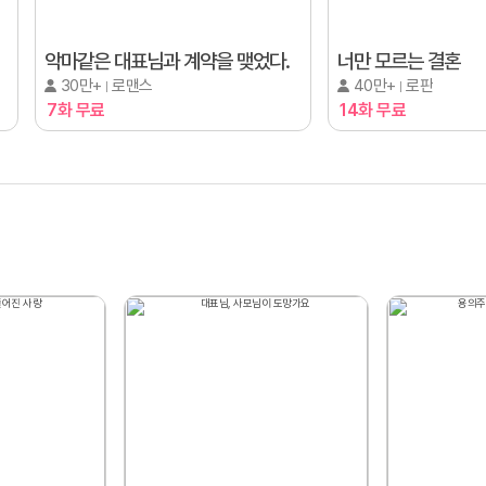
악마같은 대표님과 계약을 맺었다.
너만 모르는 결혼
30만+
로맨스
40만+
로판
7화 무료
14화 무료