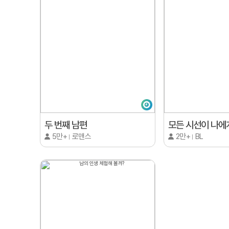
두 번째 남편
모든 시선이 나에
5만+
로맨스
2만+
BL