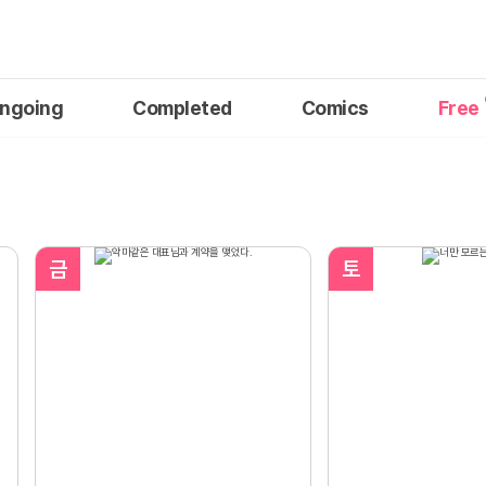
ngoing
Completed
Comics
Free
금
토