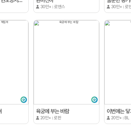
대표님, 이번 생엔 현모양처가 되겠습니다
환비천하
불순한 동거
30만+
로맨스
30만+
로
져
육궁에 부는 바람
이번에는 닿
20만+
로판
20만+
BL