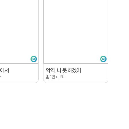
속에서
악역, 나 못 하겠어
스
1만+
BL