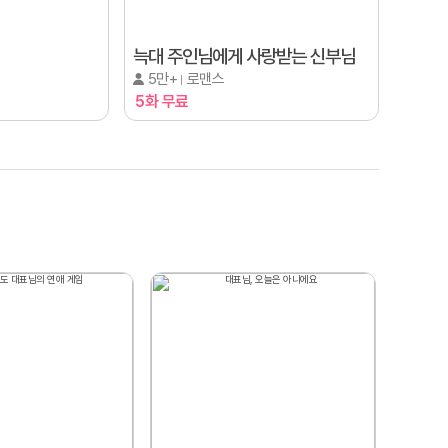
늑대 주인님에게 사랑받는 신부님
5만+
로맨스
5화 무료