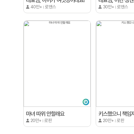
대표님, 아이가 여섯명이래요!
40만+
로맨스
30만+
로맨스
마녀 따위 안할래요
키스했으니 책임
20만+
로판
20만+
로판