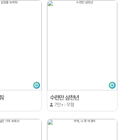
줘
수련만 삼천년
판
7만+
무협