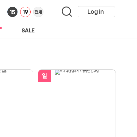
Log in
SALE
일