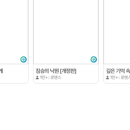
게
짐승의 낙원 [개정판]
깊은 기억 
1만+
로맨스
1만+
로맨