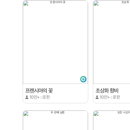
프렌시아의 꽃
초상화 황비
10만+
로판
10만+
로판