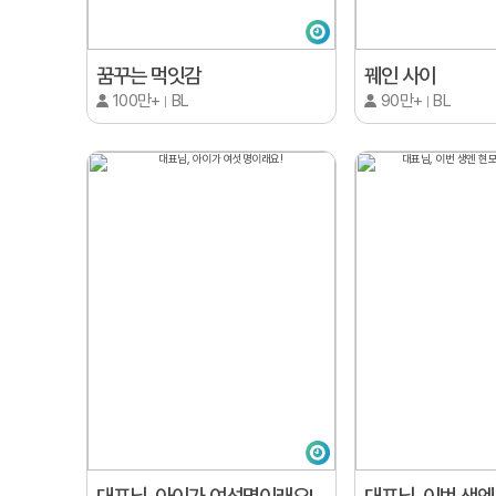
꿈꾸는 먹잇감
꿰인 사이
100만+
BL
90만+
BL