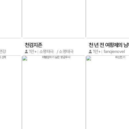
천검지존
,연강
1만+
소명태극 / 소명태극
1만+
fanqienovel