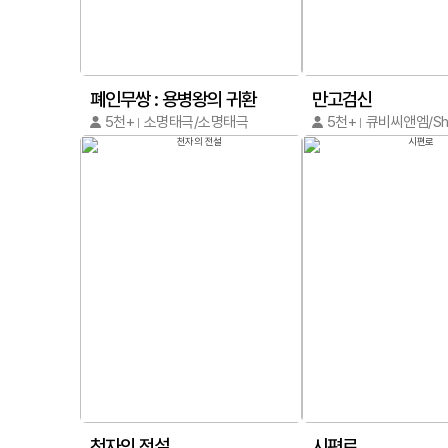
폐인무쌍 : 용병왕의 귀환
만고검신
5천+
소명태극/소명태극
5천+
큐비씨앤엠/Sh
천자의 전설
시편로