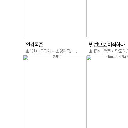
일검독존
빌런으로 이직하다
1만+
글작가 - 소명태극/ 그림작가 - 소명태극
1만+
열문 / 만도라