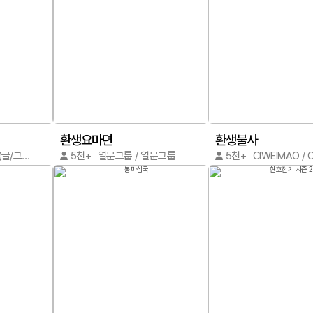
환생요마뎐
환생불사
최철규/용석진(글/그림)
5천+
열문그룹 / 열문그룹
5천+