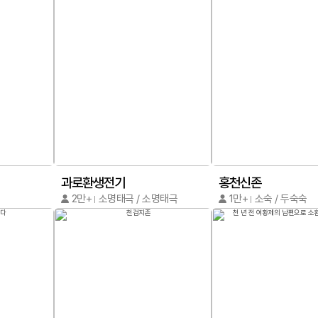
과로환생전기
홍천신존
2만+
소명태극 / 소명태극
1만+
소숙 / 두숙숙