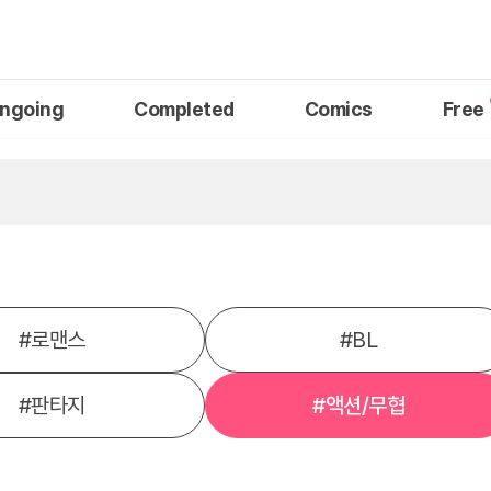
ngoing
Completed
Comics
Free
#
로맨스
#
BL
#
판타지
#
액션/무협