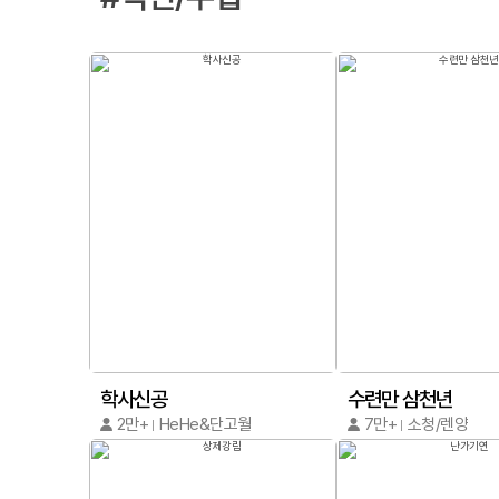
학사신공
수련만 삼천년
2만+
HeHe&단고월
7만+
소청/렌양