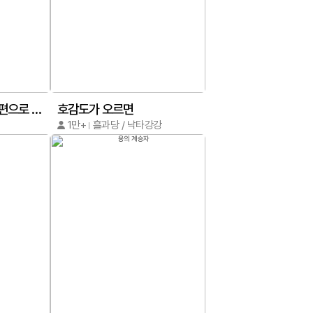
천 년 전 여황제의 남편으로 소환된 최강 암살자
호감도가 오르면
1만+
흘과당 / 낙타강강