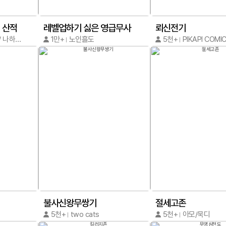
 산적
레벨업하기 싫은 영급무사
뢰신전기
tencent,열문 / 나하마 대왕
1만+
노인흘도
5천+
불사신왕무쌍기
절세고존
5천+
two cats
5천+
아모/묵디