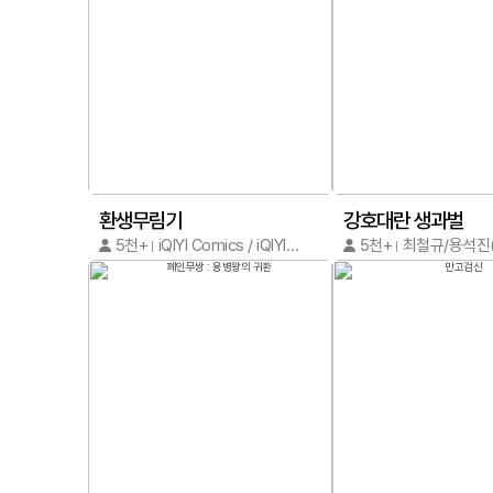
환생무림기
강호대란 생과벌
5천+
iQIYI Comics / iQIYI Comics
5천+