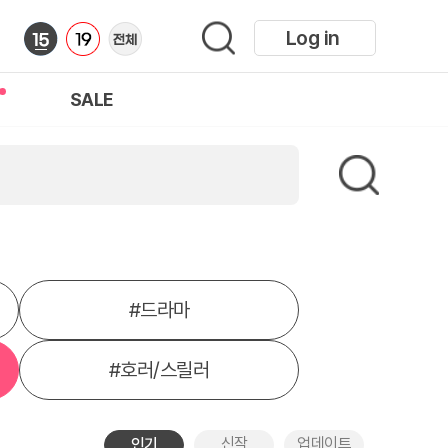
Log in
SALE
#
드라마
#
호러/스릴러
신작
업데이트
인기