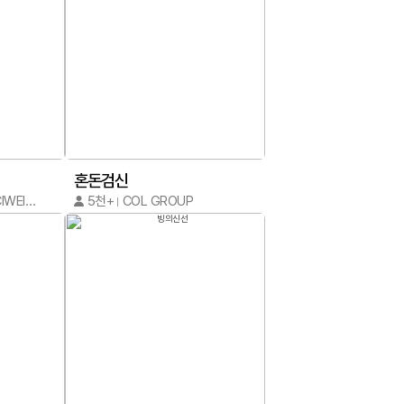
혼돈검신
CIWEIMAO / CIWEIMAO
5천+
COL GROUP