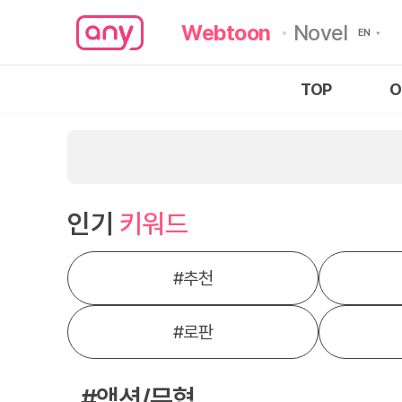
Webtoon
Novel
TOP
O
인기
키워드
#
추천
#
로판
#액션/무협