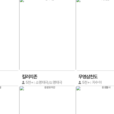
킬러지존
무영삼천도
5천+
소명태극/소명태극
5천+
자수야