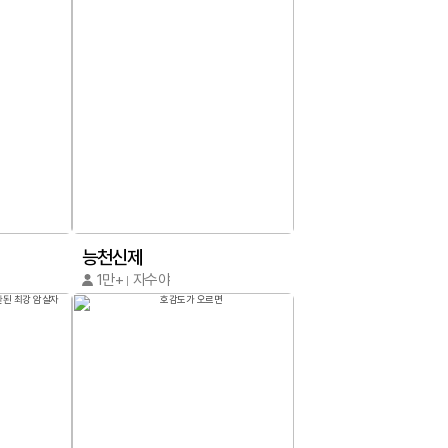
능천신제
1만+
자수야