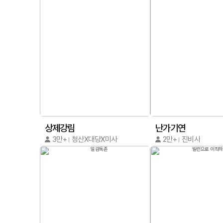
상제강림
난가기연
3만+
청산X대당X미사
2만+
진비사