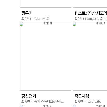
광룡기
퀘스트 : 지상 최고의
1만+
Team.신화
1만+
강신전기
흑룡재림
5천+
증기 스튜디오x텐센트 동만
5천+
two cats