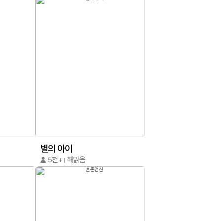
별의 아이
5천+
해맑음