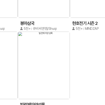
봉마삼국
현호전기 시즌 2
uqi
5천+
큐비씨앤엠/Shuqi
5천+
MINDZAP
빌런제자양성록